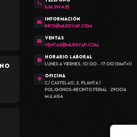
636 391 435
INFORMACIÓN
info@mussvap.com
VENTAS
ventas@mussvap.com
HORARIO LABORAL
Lunes a viernes, 10:00 – 17:00 (GMT+1)
ano
OFICINA
C/ Castelao, 2, planta 1
Polígonos-Recinto Ferial · 29004
Málaga