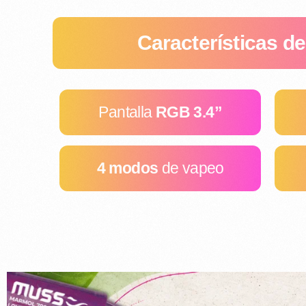
Características de
Pantalla
RGB 3.4”
4 modos
de vapeo