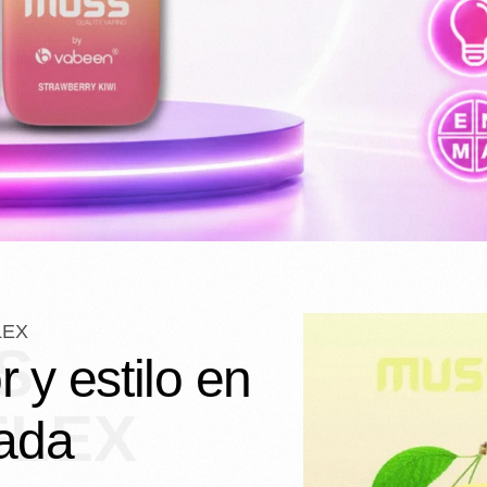
LEX
S
 y estilo en
FLEX
lada