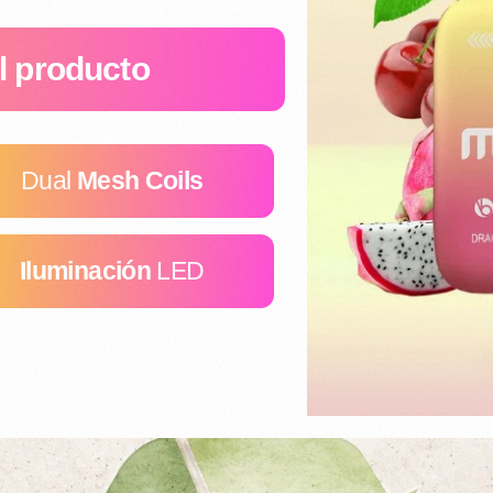
l producto
Dual
Mesh Coils
Iluminación
LED